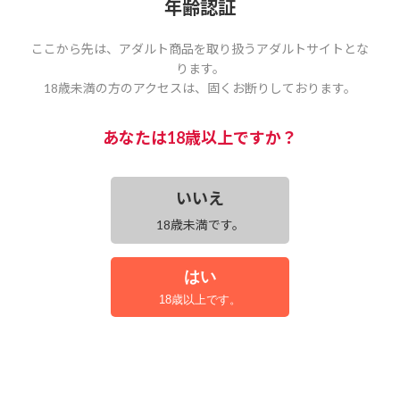
年齢認証
￥1,100(税込)
中古
ここから先は、アダルト商品を取り扱うアダルトサイトとな
ります。
nairu
18歳未満の方のアクセスは、固くお断りしております。
■中身が分からない様に梱包致します。
■通常、ゆうメールにて発送いたしますが、厚みや数量によりまして「ゆうパ
あなたは18歳以上ですか？
ケット・ゆうパック」にて発送致します。
■ユーズド品のため多少のケース傷や日焼けなどはご容赦ください。
商品状態に傷み、欠品（チラシ、ハガキ、帯は除く）等の問題がある場合は、
発送前にご購入の意志を確認する場合がございます。
いいえ
■商品状態を知りたい場合は事前にお問い合わせください。
■店舗併売商品の為品切れ時には速やかに返金をさせて頂きます。
18歳未満です。
カートに入れる
はい
18歳以上です。
この商品を買った人は、こんな商品も買っています
ディスクのみ
(0点 ￥0(税込) 〜)
快楽拷問研究所3 川上
女王様の無機質な愛の
奈々美
形 ﾗﾊﾞｰ…3