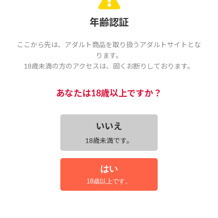
￥2,200(税込)
年齢認証
中古
ここから先は、アダルト商品を取り扱うアダルトサイトとな
良
ります。
nairu
18歳未満の方のアクセスは、固くお断りしております。
■中身が分からない様に梱包致します。
あなたは18歳以上ですか？
■コメントの無い場合は基本セル版の商品となっております。
■通常、ゆうメールにて発送いたしますが、厚みや数量によりまして「ゆうパ
ケット・ゆうパック」にて発送致します。
■ユーズド品のため多少のカバーのこすれやヨレや日焼けなどはご容赦くださ
いいえ
い。
■基本チャプターリスト、チラシ、ハガキ、帯は付いておりません。
18歳未満です。
■商品状態を知りたい場合は事前にお問い合わせください。
カートに入れる
はい
18歳以上です。
￥1,100(税込)
この商品を買った人は、こんな商品も買っています
中古